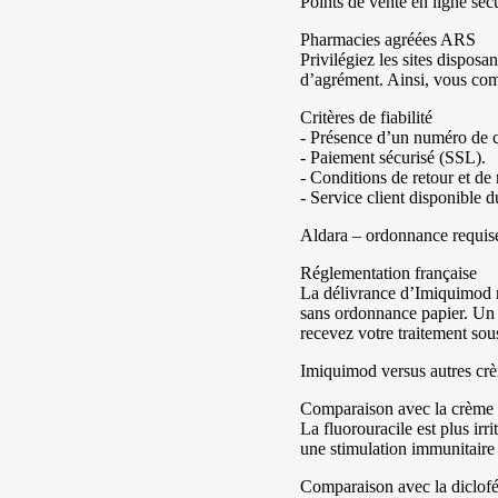
Points de vente en ligne séc
Pharmacies agréées ARS
Privilégiez les sites disposa
d’agrément. Ainsi, vous com
Critères de fiabilité
- Présence d’un numéro de 
- Paiement sécurisé (SSL).
- Conditions de retour et d
- Service client disponible 
Aldara – ordonnance requis
Réglementation française
La délivrance d’Imiquimod n
sans ordonnance papier. Un m
recevez votre traitement sous
Imiquimod versus autres crè
Comparaison avec la crème 
La fluorouracile est plus irr
une stimulation immunitaire 
Comparaison avec la diclofé