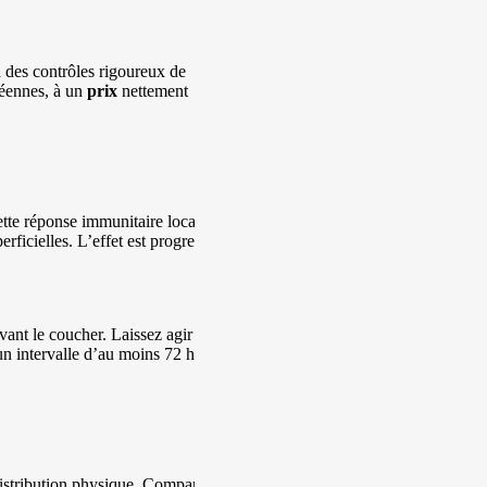
 des contrôles rigoureux de
péennes, à un
prix
nettement
tte réponse immunitaire locale
rficielles. L’effet est progressif,
ant le coucher. Laissez agir 6 à
un intervalle d’au moins 72 heures
 distribution physique. Comparez