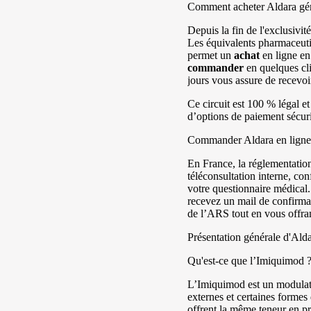
Comment acheter Aldara gén
Depuis la fin de l'exclusivit
Les équivalents pharmaceutiq
permet un
achat
en ligne en
commander
en quelques cli
jours vous assure de recevoi
Ce circuit est 100 % légal e
d’options de paiement sécur
Commander Aldara en ligne 
En France, la réglementatio
téléconsultation interne, co
votre questionnaire médical
recevez un mail de confirma
de l’ARS tout en vous offra
Présentation générale d'Ald
Qu'est-ce que l’Imiquimod 
L’Imiquimod est un modulateu
externes et certaines forme
offrent la même teneur en pr