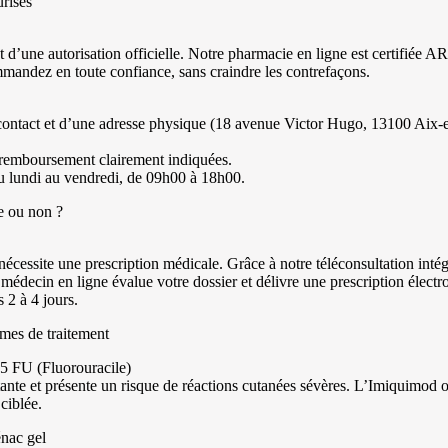
urisés
nt d’une autorisation officielle. Notre pharmacie en ligne est certifiée 
mandez en toute confiance, sans craindre les contrefaçons.
contact et d’une adresse physique (18 avenue Victor Hugo, 13100 Aix-
e remboursement clairement indiquées.
du lundi au vendredi, de 09h00 à 18h00.
e ou non ?
écessite une prescription médicale. Grâce à notre téléconsultation in
édecin en ligne évalue votre dossier et délivre une prescription élect
 2 à 4 jours.
mes de traitement
5 FU (Fluorouracile)
itante et présente un risque de réactions cutanées sévères. L’Imiquimod of
ciblée.
nac gel