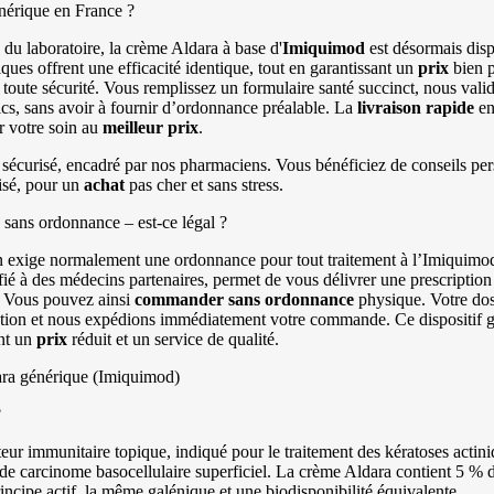
érique en France ?
é du laboratoire, la crème Aldara à base d'
Imiquimod
est désormais dis
ues offrent une efficacité identique, tout en garantissant un
prix
bien p
 toute sécurité. Vous remplissez un formulaire santé succinct, nous vali
cs, sans avoir à fournir d’ordonnance préalable. La
livraison rapide
en
r votre soin au
meilleur prix
.
t sécurisé, encadré par nos pharmaciens. Vous bénéficiez de conseils pers
isé, pour un
achat
pas cher et sans stress.
sans ordonnance – est-ce légal ?
n exige normalement une ordonnance pour tout traitement à l’Imiquimod
nfié à des médecins partenaires, permet de vous délivrer une prescription
. Vous pouvez ainsi
commander
sans ordonnance
physique. Votre doss
tion et nous expédions immédiatement votre commande. Ce dispositif g
nt un
prix
réduit et un service de qualité.
ara générique (Imiquimod)
?
r immunitaire topique, indiqué pour le traitement des kératoses actiniq
s de carcinome basocellulaire superficiel. La crème Aldara contient 5 %
incipe actif, la même galénique et une biodisponibilité équivalente.