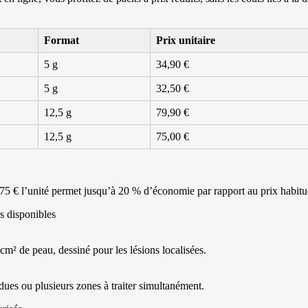
Format
Prix unitaire
5 g
34,90 €
5 g
32,50 €
12,5 g
79,90 €
12,5 g
75,00 €
75 € l’unité permet jusqu’à 20 % d’économie par rapport au prix habitue
s disponibles
 cm² de peau, dessiné pour les lésions localisées.
ues ou plusieurs zones à traiter simultanément.