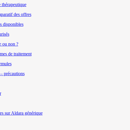
 thérapeutique
aratif des offres
s disponibles
urisés
e ou non ?
mes de traitement
rmules
 – précautions
r
es sur Aldara générique