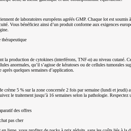
ennent de laboratoires européens agréés GMP. Chaque lot est soumis à
nocuité. Vous bénéficiez ainsi d’un produit conforme aux exigences euro
gine.
 thérapeutique
nt la production de cytokines (interférons, TNF-α) au niveau cutané. Ce
llules anormales, qu’il s’agisse de kératoses ou de cellules tumorales supe
e après quelques semaines d’application.
 crème 5 % sur la zone concernée 2 fois par semaine (lundi et jeudi) av
uivez le traitement jusqu’à 16 semaines selon la pathologie. Respectez 
aratif des offres
chat pas cher
 ligne, vous profitez de packs à prix réduits, sans les coûts liés à la