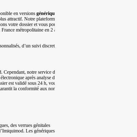
ponible en versions
génériques
.
lus attractif. Notre plateforme
dons votre dossier et vous pouvez
 France métropolitaine en 2 à 4
onnalisés, d’un suivi discret et
. Cependant, notre service de
 électronique après analyse de
ier est validé sous 24 h, vous
arantit la conformité aux normes
ues, des verrues génitales
 d’Imiquimod. Les génériques