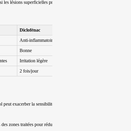
 les lésions superficielles pré-
Diclofénac
Anti-inflammatoire
Bonne
ntes
Irritation légère
2 fois/jour
 peut exacerber la sensibilité
 des zones traitées pour réduire la