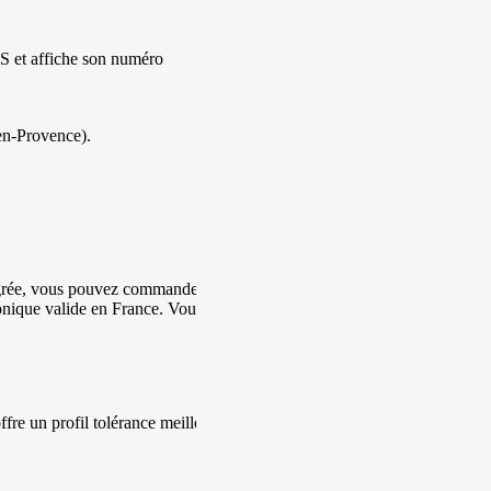
ARS et affiche son numéro
en-Provence).
tégrée, vous pouvez commander
ronique valide en France. Vous
fre un profil tolérance meilleur et