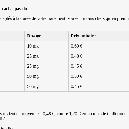
un achat pas cher
aptés à la durée de votre traitement, souvent moins chers qu’en phar
Dosage
Prix unitaire
10 mg
0,60 €
25 mg
0,48 €
25 mg
0,45 €
50 mg
0,50 €
50 mg
0,45 €
evient en moyenne à 0,48 €, contre 1,20 € en pharmacie traditionnell
ité.
iptyline