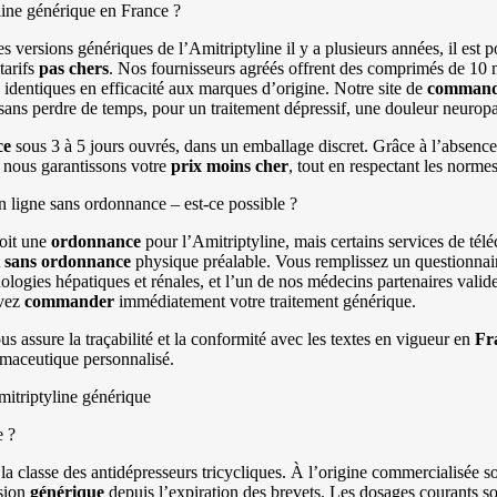
ine générique en France ?
s versions génériques de l’Amitriptyline il y a plusieurs années, il est 
tarifs
pas chers
. Nos fournisseurs agréés offrent des comprimés de 10
identiques en efficacité aux marques d’origine. Notre site de
comman
sans perdre de temps, pour un traitement dépressif, une douleur neurop
ce
sous 3 à 5 jours ouvrés, dans un emballage discret. Grâce à l’absenc
 nous garantissons votre
prix
moins cher
, tout en respectant les norm
ligne sans ordonnance – est-ce possible ?
voit une
ordonnance
pour l’Amitriptyline, mais certains services de télé
t
sans ordonnance
physique préalable. Vous remplissez un questionnair
ologies hépatiques et rénales, et l’un de nos médecins partenaires valide
uvez
commander
immédiatement votre traitement générique.
s assure la traçabilité et la conformité avec les textes en vigueur en
Fr
rmaceutique personnalisé.
mitriptyline générique
e ?
la classe des antidépresseurs tricycliques. À l’origine commercialisée so
rsion
générique
depuis l’expiration des brevets. Les dosages courants 