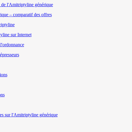
 de l'Amitriptyline générique
rique – comparatif des offres
iptyline
yline sur Internet
 l'ordonnance
dépresseurs
ions
ons
s sur l'Amitriptyline générique