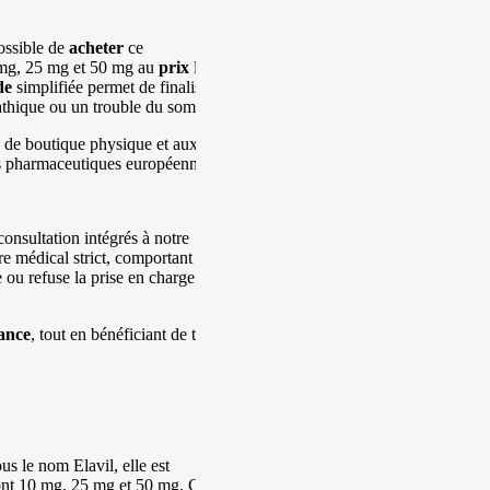
possible de
acheter
ce
 mg, 25 mg et 50 mg au
prix
le
de
simplifiée permet de finaliser
athique ou un trouble du sommeil.
e de boutique physique et aux
es pharmaceutiques européennes.
consultation intégrés à notre
e médical strict, comportant
 ou refuse la prise en charge. En
ance
, tout en bénéficiant de tarifs
us le nom Elavil, elle est
sont 10 mg, 25 mg et 50 mg. Ce