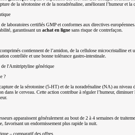
ture de la sérotonine et de la noradrénaline, améliorant l’humeur et la 
utique
e laboratoires certifiés GMP et conformes aux directives européennes. 
tabilité, garantissant un
achat
en ligne
sans risque de contrefaçon.
s comprimés contiennent de l’amidon, de la cellulose microcristalline et 
ation contrôlée et une bonne tolérance gastro-intestinale.
 de l'Amitriptyline générique
e ?
capture de la sérotonine (5-HT) et de la noradrénaline (NA) au niveau 
n dans le cerveau. Cette action contribue à réguler l’humeur, diminuer 
eur.
esseurs apparaissent généralement au bout de 2 à 4 semaines de traiteme
se, favorisant un endormissement plus rapide la nuit.
rique – comparatif des offres