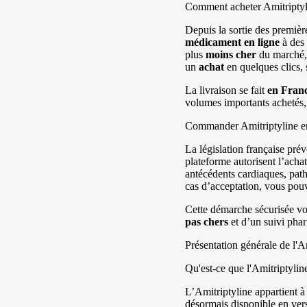
Comment acheter Amitriptyl
Depuis la sortie des première
médicament
en ligne
à des 
plus
moins cher
du marché, 
un
achat
en quelques clics, 
La livraison se fait
en Fran
volumes importants achetés,
Commander Amitriptyline en 
La législation française pré
plateforme autorisent l’acha
antécédents cardiaques, path
cas d’acceptation, vous po
Cette démarche sécurisée vou
pas chers
et d’un suivi pha
Présentation générale de l'A
Qu'est-ce que l'Amitriptylin
L’Amitriptyline appartient à 
désormais disponible en ve