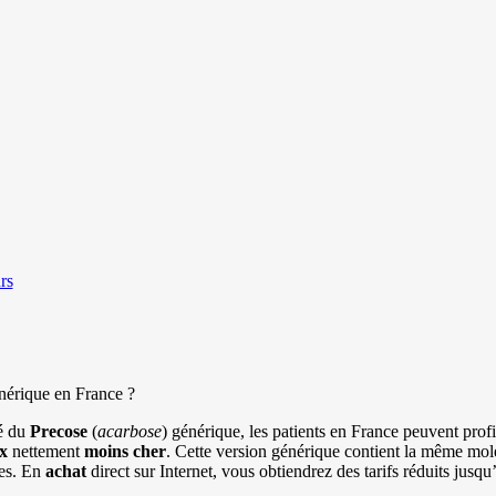
rs
nérique en France ?
hé du
Precose
(
acarbose
) générique, les patients en France peuvent prof
x
nettement
moins cher
. Cette version générique contient la même molé
es. En
achat
direct sur Internet, vous obtiendrez des tarifs réduits jusq