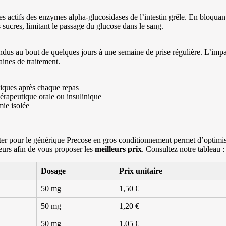
tes actifs des enzymes alpha-glucosidases de l’intestin grêle. En bloquant
 sucres, limitant le passage du glucose dans le sang.
endus au bout de quelques jours à une semaine de prise régulière. L’impa
ines de traitement.
iques après chaque repas
érapeutique orale ou insulinique
mie isolée
ter pour le générique Precose en gros conditionnement permet d’optimi
eurs afin de vous proposer les
meilleurs prix
. Consultez notre tableau :
Dosage
Prix unitaire
50 mg
1,50 €
50 mg
1,20 €
50 mg
1,05 €