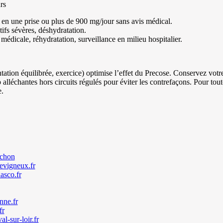
rs
en une prise ou plus de 900 mg/jour sans avis médical.
tifs sévères, déshydratation.
médicale, réhydratation, surveillance en milieu hospitalier.
ation équilibrée, exercice) optimise l’effet du Precose. Conservez votre 
 alléchantes hors circuits régulés pour éviter les contrefaçons. Pour tou
e.
nchon
evigneux.fr
asco.fr
ne.fr
fr
l-sur-loir.fr