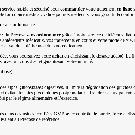
 service rapide et sécurisé pour
commander
votre traitement
en ligne
s
e formulaire médical, validé par nos médecins, vous garantit la confor
e sans ordonnance
er
du Precose
sans ordonnance
grâce à notre service de téléconsultati
os antécédents médicaux, vos traitements en cours et votre mode de vie
ier et valide la délivrance du sinomédicament.
ordée, vous poursuivez votre
achat
en choisissant le dosage adapté. La liv
, avec un colis discret garantissant votre intimité.
arbose)
 des alpha-glucosidases digestives. Il limite la dégradation des glucides
 et évitant les pics glycémiques postprandiaux. Il s’adresse aux patients
é par le régime alimentaire et l’exercice.
 dans des usines certifiées GMP, avec contrôle de pureté, force et diss
ivalent au Précose de référence.