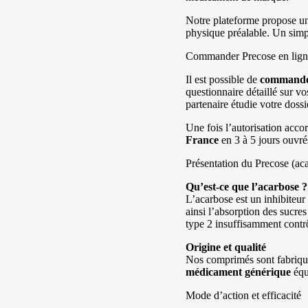
Notre plateforme propose un
physique préalable. Un simpl
Commander Precose en lign
Il est possible de
command
questionnaire détaillé sur v
partenaire étudie votre doss
Une fois l’autorisation acc
France
en 3 à 5 jours ouvrés
Présentation du Precose (ac
Qu’est-ce que l’acarbose ?
L’acarbose est un inhibiteur
ainsi l’absorption des sucres
type 2 insuffisamment contrôl
Origine et qualité
Nos comprimés sont fabriqués
médicament générique
équ
Mode d’action et efficacité