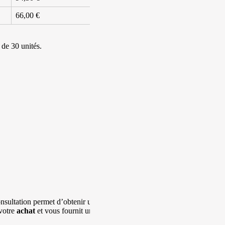
66,00 €
de 30 unités.
onsultation permet d’obtenir une
 votre
achat
et vous fournit un