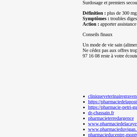
Surdosage et premiers secou
Définition :
plus de 300 mg 
Symptômes :
troubles diges
Action :
apporter assistance 
Conseils finaux
Un mode de vie sain (aliment
Ne cédez pas aux offres trop
97 16 08 reste à votre écout
cliniqueveterinairegrave
https://pharmaciedelapost
https://pharmacie-petri-gu
dr-chassain.fr
pharmacieterredargence
www.pharmaciedelacayen
www.pharmacieduvigan.
pharmacieducentre-montva