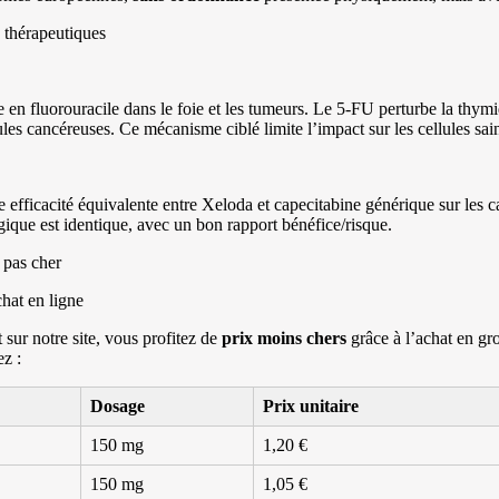
 thérapeutiques
e en fluorouracile dans le foie et les tumeurs. Le 5-FU perturbe la thym
es cancéreuses. Ce mécanisme ciblé limite l’impact sur les cellules sai
efficacité équivalente entre Xeloda et capecitabine générique sur les ca
ogique est identique, avec un bon rapport bénéfice/risque.
 pas cher
chat en ligne
ur notre site, vous profitez de
prix
moins chers
grâce à l’achat en gro
z :
Dosage
Prix unitaire
150 mg
1,20 €
150 mg
1,05 €