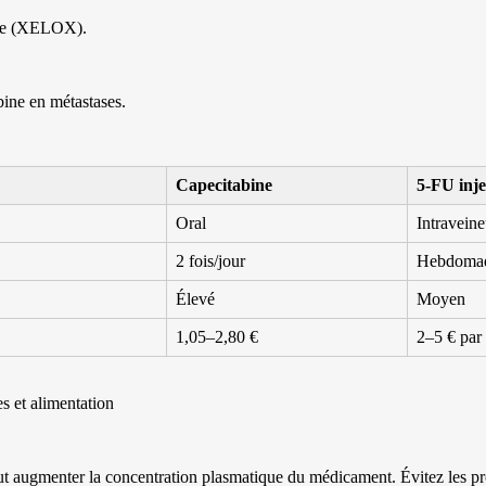
ine (XELOX).
ine en métastases.
Capecitabine
5-FU inje
Oral
Intravein
2 fois/jour
Hebdomad
Élevé
Moyen
1,05–2,80 €
2–5 € par
s et alimentation
 augmenter la concentration plasmatique du médicament. Évitez les pro