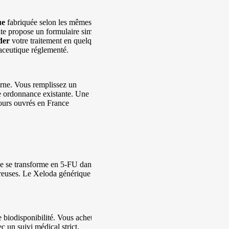
ue
fabriquée selon les mêmes
ite propose un formulaire simple
der
votre traitement en quelques
maceutique réglementé.
erne. Vous remplissez un
ne ordonnance existante. Une fois
jours ouvrés en France
le se transforme en 5-FU dans les
éreuses. Le Xeloda générique est
e biodisponibilité. Vous achetez
 un suivi médical strict.