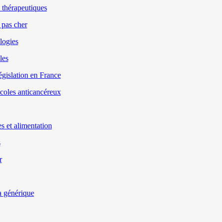
 thérapeutiques
 pas cher
logies
les
gislation en France
ocoles anticancéreux
s et alimentation
s
r
a générique