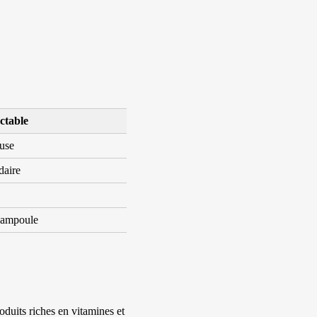
ctable
euse
aire
 ampoule
duits riches en vitamines et