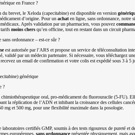
nérique en France ?
on du brevet, le Xeloda (capecitabine) est disponible en version
génériq
 médicament d’origine. Pour un
achat
en ligne, sans ordonnance, notre s
s médicaux. Après validation par un pharmacien, vous pouvez
comman
tarifs
moins chers
qu’en officine, tout en restant dans un circuit phar
sans ordonnance – est-ce sûr ?
ne
est autorisée par l’ARS et propose un service de téléconsultation int
lé, validé par un médecin partenaire. Si nécessaire, vous téléchargez u
s recevez un email de confirmation et votre colis est expédié sous 3 à 5 
ecitabine) générique
e ?
t chimiothérapeutique oral, pro-médicament du fluorouracile (5-FU). El
pant la réplication de l’ADN et inhibant la croissance des cellules canc
 mg et 500 mg, pour une flexibilité maximale dans la posologie.
laboratoires certifiés GMP, soumis à des tests rigoureux de pureté et d
ormes européennes,
sans ordonnance
présentée physiquement, mais avec