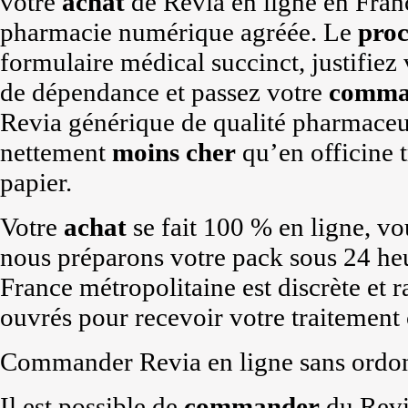
votre
achat
de Revia en ligne en Franc
pharmacie numérique agréée. Le
proc
formulaire médical succinct, justifiez
de dépendance et passez votre
comma
Revia générique de qualité pharmace
nettement
moins cher
qu’en officine 
papier.
Votre
achat
se fait 100 % en ligne, vo
nous préparons votre pack sous 24 heu
France métropolitaine est discrète et r
ouvrés pour recevoir votre traitement 
Commander Revia en ligne sans ordo
Il est possible de
commander
du Revi