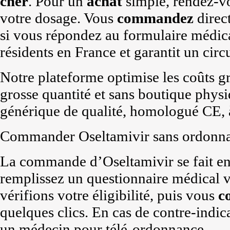
cher
. Pour un
achat
simple, rendez-vou
votre dosage. Vous
commandez
direc
si vous répondez au formulaire médical
résidents en France et garantit un circ
Notre plateforme optimise les coûts g
grosse quantité et sans boutique physi
générique de qualité, homologué CE, 
Commander Oseltamivir sans ordonna
La commande d’Oseltamivir se fait en
remplissez un questionnaire médical 
vérifions votre éligibilité, puis vous
c
quelques clics. En cas de contre-indic
un médecin pour télé-ordonnance.