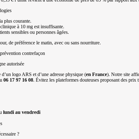
logies
la plus courante.
clinique à 10 mg est insuffisante.
ients sensibles ou personnes âgées.
 jour, de préférence le matin, avec ou sans nourriture.
t prévention contrefaçon
gne autorisée
ce d’un logo ARS et d’une adresse physique (
en France
). Notre site af
au
06 17 97 16 08
. Évitez les plateformes douteuses proposant des prix t
du
lundi au vendredi
es
cessaire ?