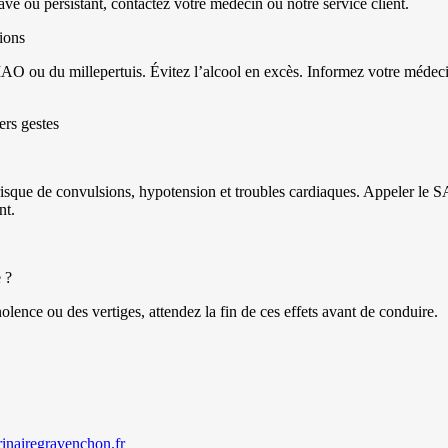
ave ou persistant, contactez votre médecin ou notre service client.
ions
AO ou du millepertuis. Évitez l’alcool en excès. Informez votre médeci
ers gestes
isque de convulsions, hypotension et troubles cardiaques. Appeler le 
nt.
 ?
olence ou des vertiges, attendez la fin de ces effets avant de conduire.
rinairegravenchon.fr