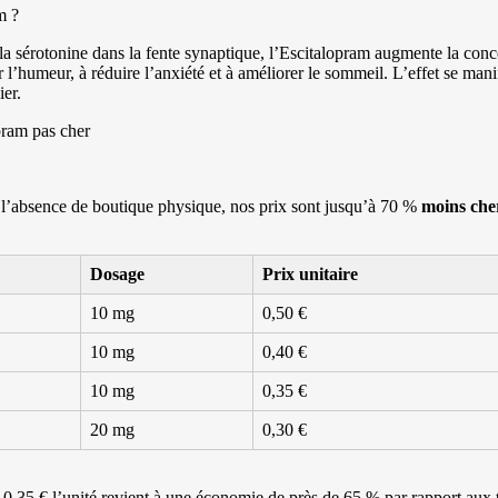
m ?
la sérotonine dans la fente synaptique, l’Escitalopram augmente la conc
l’humeur, à réduire l’anxiété et à améliorer le sommeil. L’effet se mani
ier.
opram pas cher
 l’absence de boutique physique, nos prix sont jusqu’à 70 %
moins che
Dosage
Prix unitaire
10 mg
0,50 €
10 mg
0,40 €
10 mg
0,35 €
20 mg
0,30 €
,35 € l’unité revient à une économie de près de 65 % par rapport aux ta