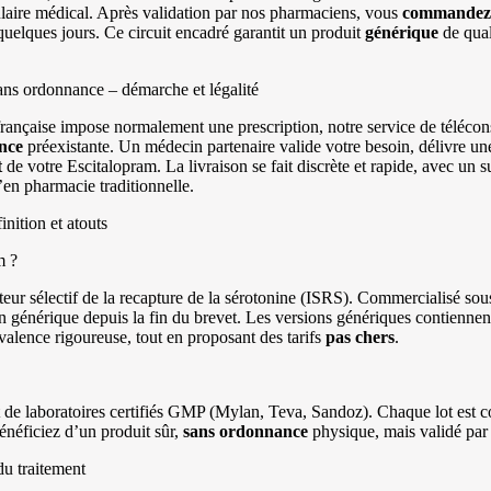
laire médical. Après validation par nos pharmaciens, vous
commandez
quelques jours. Ce circuit encadré garantit un produit
générique
de qual
s ordonnance – démarche et légalité
rançaise impose normalement une prescription, notre service de télécon
nce
préexistante. Un médecin partenaire valide votre besoin, délivre u
t
de votre Escitalopram. La livraison se fait discrète et rapide, avec un
en pharmacie traditionnelle.
nition et atouts
m ?
teur sélectif de la recapture de la sérotonine (ISRS). Commercialisé so
e en générique depuis la fin du brevet. Les versions génériques contien
ivalence rigoureuse, tout en proposant des tarifs
pas chers
.
e laboratoires certifiés GMP (Mylan, Teva, Sandoz). Chaque lot est c
éficiez d’un produit sûr,
sans ordonnance
physique, mais validé par
du traitement