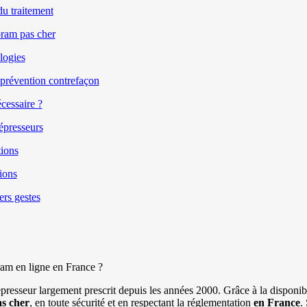
du traitement
opram pas cher
logies
t prévention contrefaçon
cessaire ?
épresseurs
tions
ions
ers gestes
am en ligne en France ?
presseur largement prescrit depuis les années 2000. Grâce à la disponib
s cher
, en toute sécurité et en respectant la réglementation
en France
.