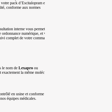
votre pack d’Escitalopram et
ité, conforme aux normes
sultation interne vous permet de
ne ordonnance numérique, et vous
 suivi complet de votre commande,
us le nom de
Lexapro
ou
nent exactement la même molécule
ontrôlé en usine et conforme aux
 nos équipes médicales.